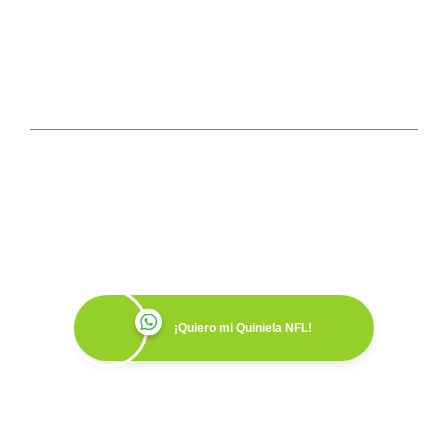
Convierte tu Equipo de
Trabajo en un Equipo
Ganador
¡Quiero mi Quiniela NFL!
Agenda tu demo