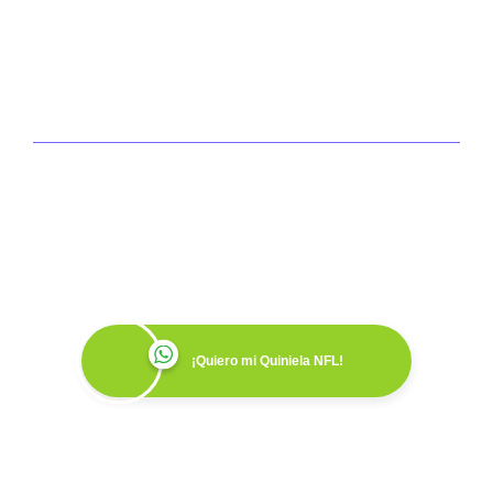
Convierte tu Equipo de
Trabajo en un Equipo
Ganador
¡Quiero mi Quiniela NFL!
Agenda tu demo