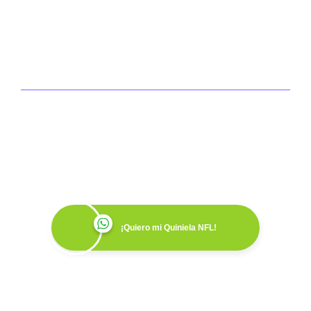
Convierte tu Equipo de
Trabajo en un Equipo
Ganador
¡Quiero mi Quiniela NFL!
Agenda tu demo